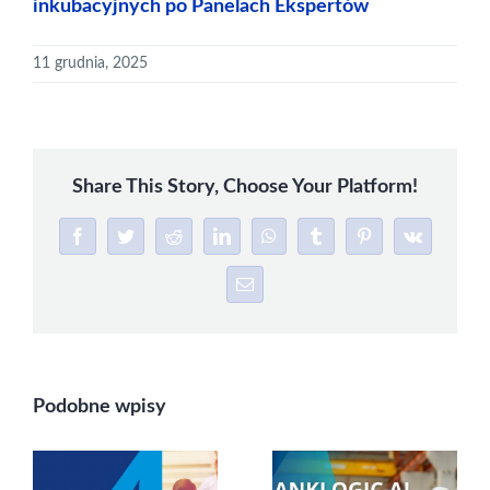
inkubacyjnych po Panelach Ekspertów
11 grudnia, 2025
Share This Story, Choose Your Platform!
Facebook
Twitter
Reddit
LinkedIn
WhatsApp
Tumblr
Pinterest
Vk
Email
Podobne wpisy