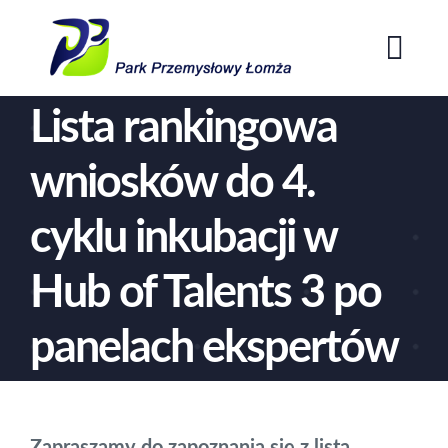
Przejdź
do
Togg
zawartości
Navi
Lista rankingowa
Home
wniosków do 4.
O Parku
cyklu inkubacji w
Oferta
Hub of Talents 3 po
Aktualności
panelach ekspertów
Kontakt
Zapraszamy do zapoznania się z listą