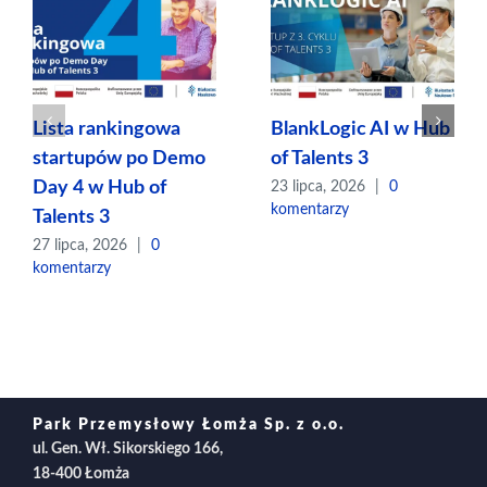
Lista rankingowa
BlankLogic AI w Hub
startupów po Demo
of Talents 3
Day 4 w Hub of
23 lipca, 2026
|
0
komentarzy
Talents 3
27 lipca, 2026
|
0
komentarzy
Park Przemysłowy Łomża Sp. z o.o.
ul. Gen. Wł. Sikorskiego 166,
18-400 Łomża