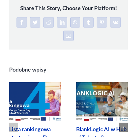
Share This Story, Choose Your Platform!
Facebook
Twitter
Reddit
LinkedIn
WhatsApp
Tumblr
Pinterest
Vk
Email
Podobne wpisy
Lista rankingowa
BlankLogic AI w Hub