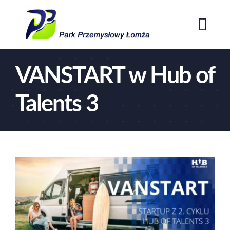
Przejdź
do
Togg
zawartości
Navi
Home
VANSTART w Hub of
O Parku
Talents 3
Oferta
Aktualności
Kontakt