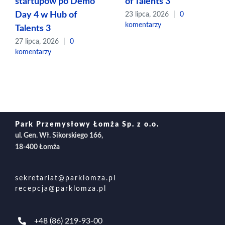
startupów po Demo
of Talents 3
Day 4 w Hub of
23 lipca, 2026
|
0
komentarzy
Talents 3
27 lipca, 2026
|
0
komentarzy
Park Przemysłowy Łomża Sp. z o.o.
ul. Gen. Wł. Sikorskiego 166,
18-400 Łomża
sekretariat@parklomza.pl
recepcja@parklomza.pl
+48 (86) 219-93-00