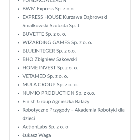
FUNDACJA LEXON
BWM Express Sp. z o.o.
EXPRESS HOUSE Kurzawa Dąbrowski
Smalkowski Szubzda Sp. J.
BUVETTE Sp. z o. o.
WIZARDING GAMES Sp. z o. o.
BLUEINTEGER Sp. z o.o.
BHO Zbigniew Sakowski
HOME INVEST Sp. z o. o.
VETAMED Sp. z o. o.
MULA GROUP Sp. z o. o.
NUMIO PRODUCTION Sp. z o.o.
Finish Group Agnieszka Bałazy
Robotyczne Przygody – Akademia Robotyki dla
dzieci
ActionLabs Sp. z o. o
Łukasz Waga