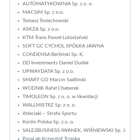
AUTOMATYKOWNIA Sp. z o. o.
MACSIM Sp. z o.o.
Tomasz Śmiechowski
ASKZA Sp. z o.o.
KTM-Trans Paweł Lutostański
SOFT GC CYCHOL SPÓŁKA JAWNA
CONDENSA Berliński Sp. K.
DD Investments Daniel Dudek
UPWAYDATA Sp. z o.o.
SMART GO Marcin Sadliński
WODNIK Rafał Chaberek
TIMOLEON Sp. z o. o. w likwidacji
WALLMISTRZ Sp. z o. o.
Atleciaki – Strefa Sportu
Kortin Polska Sp. z o. o.
SALE2BUSINESS IWANEK, WIŚNIEWSKI Sp. J.
PuraLab Krzysztof Trzaska