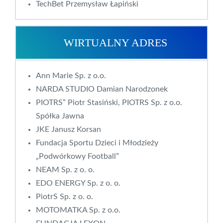
TechBet Przemysław Łapiński
WIRTUALNY ADRES
Ann Marie Sp. z o.o.
NARDA STUDIO Damian Narodzonek
PIOTRS” Piotr Stasiński, PIOTRS Sp. z o.o.
Spółka Jawna
JKE Janusz Korsan
Fundacja Sportu Dzieci i Młodzieży
„Podwórkowy Football”
NEAM Sp. z o. o.
EDO ENERGY Sp. z o. o.
PiotrS Sp. z o. o.
MOTOMATKA Sp. z o.o.