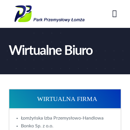
Przejdź
do
Togg
zawartości
Navi
Home
Wirtualne Biuro
O Parku
Oferta
Aktualności
WIRTUALNA FIRMA
Kontakt
Łomżyńska Izba Przemysłowo-Handlowa
Bonko Sp. z o.o.