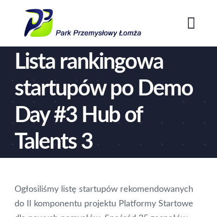
Przejdź
do
Togg
zawartości
Navi
Lista rankingowa
Home
startupów po Demo
O Parku
Day #3 Hub of
Oferta
Talents 3
Aktualności
Kontakt
Ogłosiliśmy listę startupów rekomendowanych
do II komponentu projektu Platformy Startowe